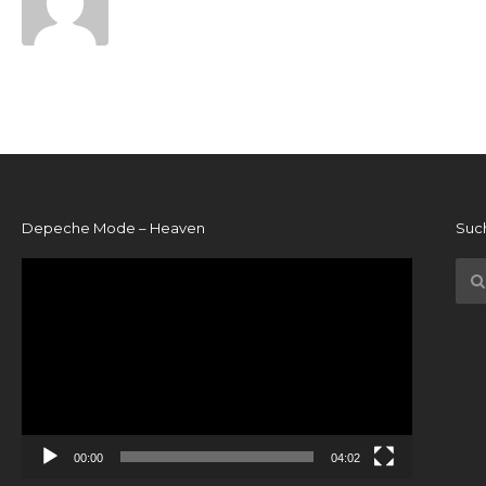
Depeche Mode – Heaven
Suc
Video-
Player
00:00
04:02