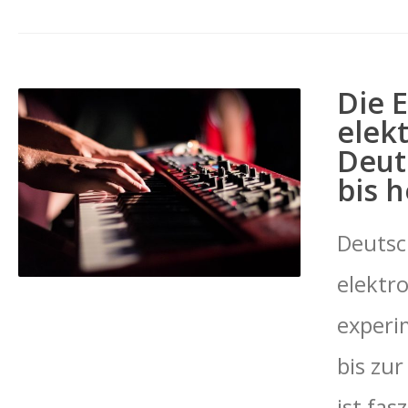
Die 
elek
Deut
bis 
Deutsch
elektr
experi
bis zu
ist fas