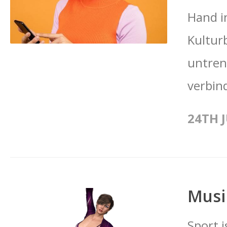
Hand i
Kultur
untren
verbin
24TH J
Musi
Sport i