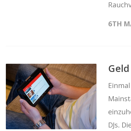
Rauchve
6TH M
Geld
Einmal
Mainst
einzuh
DJs. Di