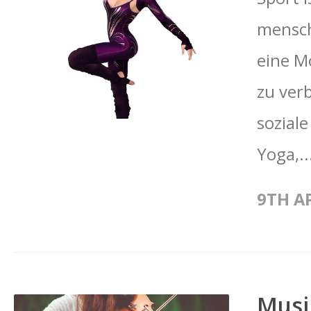
menschl
eine M
zu verb
sozial
Yoga,..
9TH AP
Musi