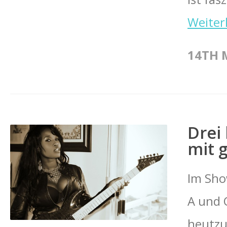
Weiter
14TH 
Drei
mit 
Im Sho
A und 
heutzut