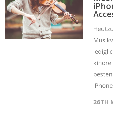
iPho
Acce
Heutzut
Musikv
ledigl
kinorei
besten
iPhone
26TH 