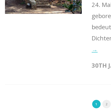
24. Ma
geboren
bedeut
Dichte
→
30TH 
1
2