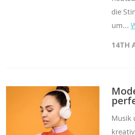
die Sti
um...
W
14TH 
Mode
perf
Musik 
kreati