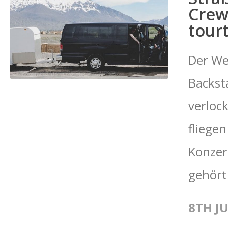
Crew
tour
Der We
Backst
verloc
fliegen
Konzer
gehört
8TH JU