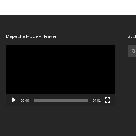
Depeche Mode – Heaven
Suc
Video-
Player
00:00
04:02