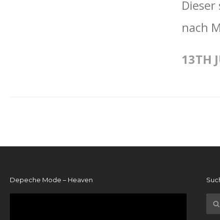
Dieser
nach Mi
13TH J
Depeche Mode – Heaven
Suc
Video-
Player