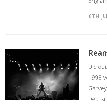
Englan
6TH JU
Rea
Die de
1998 v
Garvey,
Deutsc