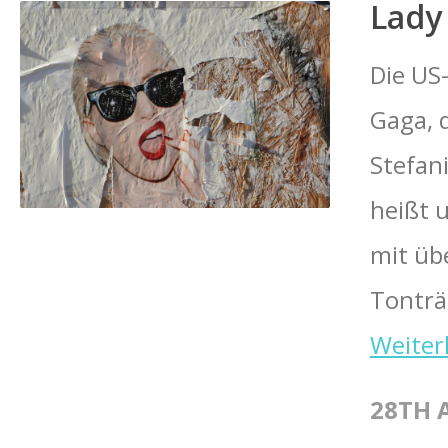
Lady
Die US
Gaga, 
Stefan
heißt 
mit üb
Tonträg
Weiter
28TH 