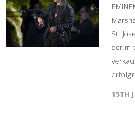
EMINEM
Marsha
St. Jos
der mi
verkau
erfolg
15TH J